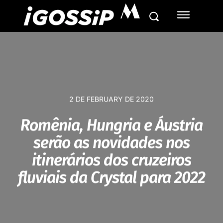
M
2 DE FEBRUARY DE 2020
Romênia, Hungria e Áustria
serão as novidades nos
itinerários dos cruzeiros
fluviais da Crystal para 2022