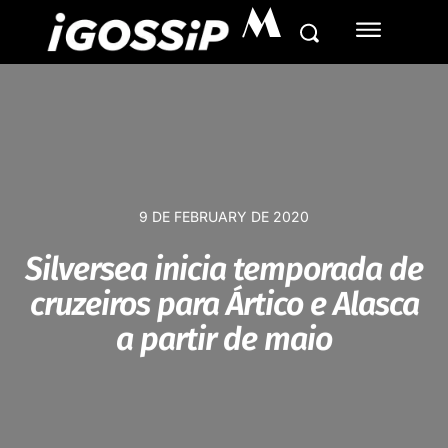
M
9 DE FEBRUARY DE 2020
Silversea inicia temporada de
cruzeiros para Ártico e Alasca
a partir de maio