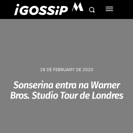
M
28 DE FEBRUARY DE 2020
Sonserina entra na Warner
Bros. Studio Tour de Londres