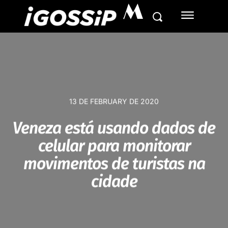
M
13 DE FEBRUARY DE 2020
Veneza está usando dados de
celular para monitorar
movimentos de turistas na
cidade