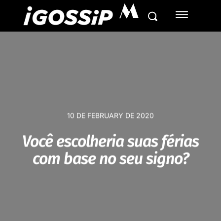
M
10 DE FEBRUARY DE 2020
Você escolheria suas férias
com base no seu signo?