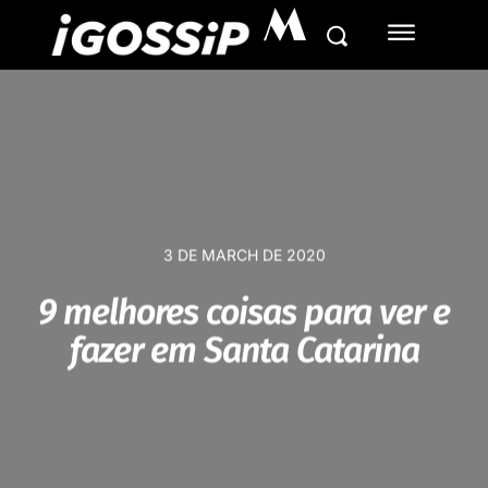
M
3 DE MARCH DE 2020
9 melhores coisas para ver e
fazer em Santa Catarina