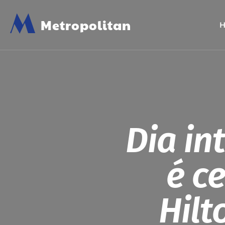
M
Metropolitan
Dia in
é c
Hilt