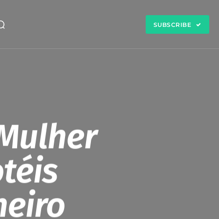
SUBSCRIBE
 Mulher
téis
neiro