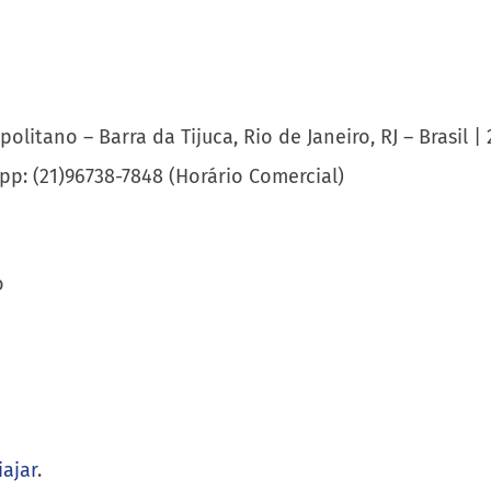
tano – Barra da Tijuca, Rio de Janeiro, RJ – Brasil | 
p: (21)96738-7848 (Horário Comercial)
o
iajar
.