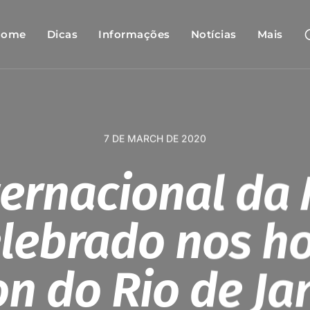
Home
Dicas
Informações
Notícias
Mais
7 DE MARCH DE 2020
ternacional da
elebrado nos ho
on do Rio de Ja