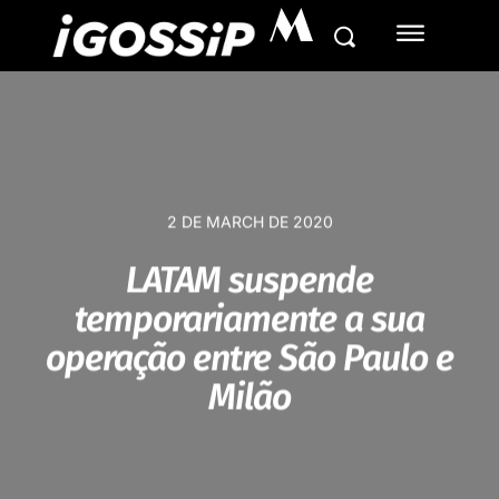
M
2 DE MARCH DE 2020
LATAM suspende
temporariamente a sua
operação entre São Paulo e
Milão