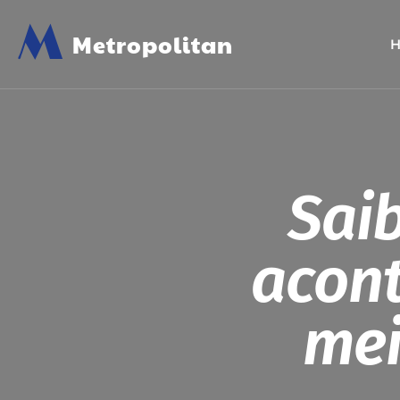
M
Metropolitan
Sai
acont
mei