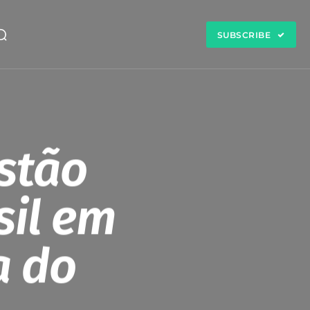
SUBSCRIBE
stão
sil em
a do