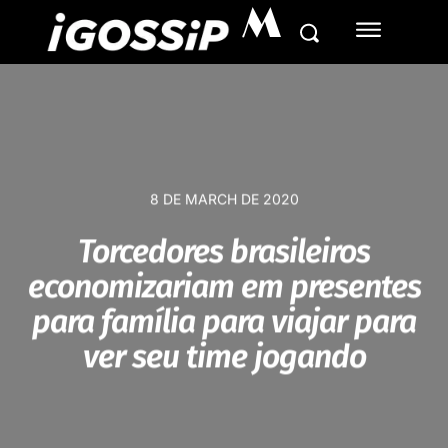
M
8 DE MARCH DE 2020
Torcedores brasileiros
economizariam em presentes
para família para viajar para
ver seu time jogando