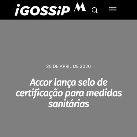
M
20 DE APRIL DE 2020
Accor lança selo de
certificação para medidas
sanitárias