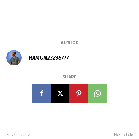
AUTHOR
RAMON23238777
SHARE
Previous article
Next article