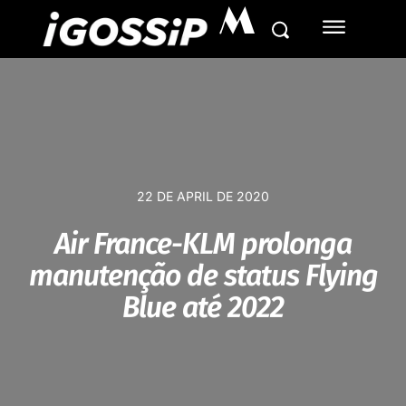
M
22 DE APRIL DE 2020
Air France-KLM prolonga
manutenção de status Flying
Blue até 2022