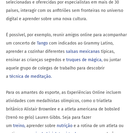
selecionadas e oferecidas por especialistas em mais de 30
países, interagir com os anfitriões sem fronteiras no universo
digital e aprender sobre uma nova cultura.
É possível, por exemplo, reunir amigos online para acompanhar
um concerto de
T
a
n
g
o
com indicados ao Grammy Latino,
aprender a cozinhar diferentes
s
a
l
s
a
s
m
e
x
i
c
a
n
a
s
típicas,
ensinar as crianças segredos e
t
r
u
q
u
e
s
d
e
m
á
g
i
c
a
,
ou juntar
aquele grupo de colegas de trabalho para descobrir
a
t
é
c
n
i
c
a
d
e
m
e
d
i
t
a
ç
ã
o.
Para os amantes do esporte, as Experiências Online incluem
atividades com medalhistas olímpicos, como o triatleta
britânico Alistair Brownlee e a atleta americana de bobsled
(trenó no gelo) Lauren Gibbs. Seja para fazer
um
t
r
e
i
n
o
,
aprender sobre
n
u
t
r
i
ç
ã
o
e a rotina de um atleta ou