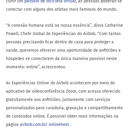
curtir um
p
a
s
s
e
i
o
d
e
b
i
c
i
c
l
e
t
a
v
i
r
t
u
a
l,
as pessoas poderão se
conectar com alguns dos atletas mais famosos do mundo.
“A conexão humana está na nossa essência”, disse Catherine
Powell, Chefe Global de Experiências do Airbnb. “Com tantas
pessoas precisando ficar dentro de casa para proteger a
saúde, queremos oferecer uma oportunidade de anfitriões e
hóspedes se conectarem da única maneira possível neste
momento: online”, acrescentou.
As Experiências Online do Airbnb acontecem por meio do
aplicativo de videoconferência Zoom, com acesso oferecido
gratuitamente aos anfitriões, juntamente com serviços
personalizados para curadoria, gravação e compartilhamento
de conteúdos online. É possível obter mais informações na
página
a
i
r
b
n
b
.
c
o
m
.
b
r
/
o
n
l
i
n
e
h
o
s
t
.