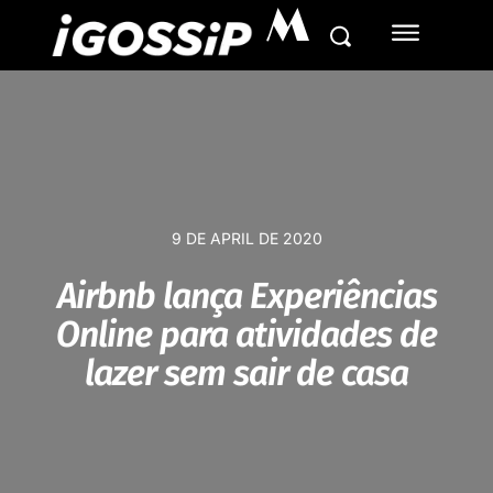
M
9 DE APRIL DE 2020
Airbnb lança Experiências
Online para atividades de
lazer sem sair de casa