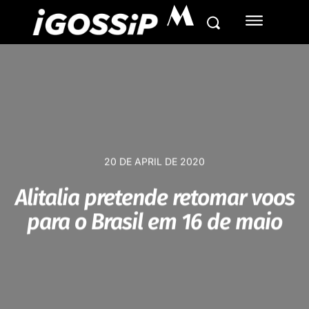
M
20 DE APRIL DE 2020
Alitalia pretende retomar voos
para o Brasil em 16 de maio