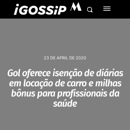
M
23 DE APRIL DE 2020
Gol oferece isenção de diárias
em locação de carro e milhas
bônus para profissionais da
saúde