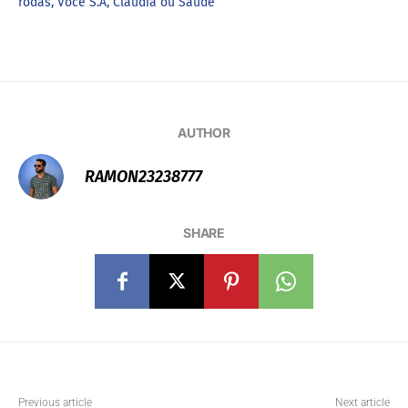
rodas, Você S.A, Cláudia ou Saúde
AUTHOR
RAMON23238777
SHARE
Previous article
Next article