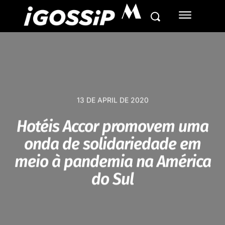
M
13 DE APRIL DE 2020
Hotéis Accor promovem uma
onda de solidariedade em
meio à pandemia na América
do Sul