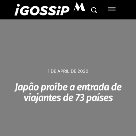
M
1 DE APRIL DE 2020
Japão proíbe a entrada de
viajantes de 73 países