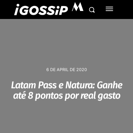
M
6 DE APRIL DE 2020
Latam Pass e Natura: Ganhe
até 8 pontos por real gasto