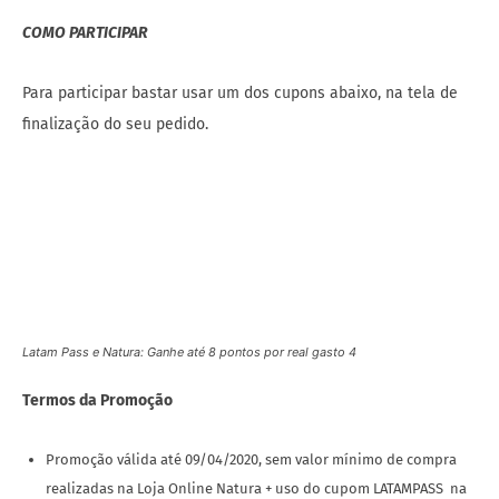
COMO PARTICIPAR
Para participar bastar usar um dos cupons abaixo, na tela de
finalização do seu pedido.
Latam Pass e Natura: Ganhe até 8 pontos por real gasto 4
Termos da Promoção
Promoção válida até 09/04/2020, sem valor mínimo de compra
realizadas na Loja Online Natura + uso do cupom LATAMPASS na
finalização do pedido.
Os pontos Latam Pass serão creditados em até 30 dias úteis após
a confirmação do pagamento e não serão depositados caso o
produto seja devolvido ou em caso de cancelamento.