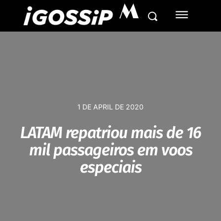
M
1 DE APRIL DE 2020
LATAM repatriou mais de 16
mil passageiros em voos
especiais