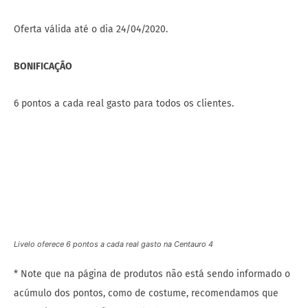
Oferta válida até o dia 24/04/2020.
BONIFICAÇÃO
6 pontos a cada real gasto para todos os clientes.
Livelo oferece 6 pontos a cada real gasto na Centauro 4
* Note que na página de produtos não está sendo informado o
acúmulo dos pontos, como de costume, recomendamos que
faça prints e gravações da tela de todo o processo de compra,
caso venha a ter algum tipo de problema no acúmulo dos
pontos, assim poderá recorrer e garantir os pontos.
DETALHES DA OFERTA