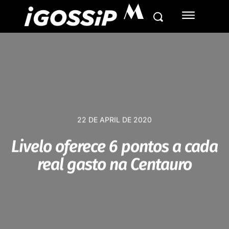
M
22 DE APRIL DE 2020
Livelo oferece 6 pontos a cada
real gasto na Centauro