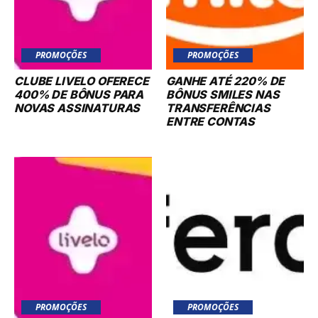
400% DE BÔNUS PARA
BÔNUS SMILES NAS
NOVAS ASSINATURAS
TRANSFERÊNCIAS
ENTRE CONTAS
PROMOÇÕES
PROMOÇÕES
COMPRE PONTOS
GANHE ATÉ 10 PONTOS
LIVELO COM ATÉ 50%
POR REAL NA PARCERIA
DE DESCONTO NA
DO ESFERA COM AS
COMPRA DE PONTOS DO
CASAS BAHIA
PROGRAMA