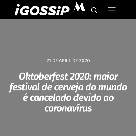
M
21 DE APRIL DE 2020
Oktoberfest 2020: maior
festival de cerveja do mundo
é cancelado devido ao
coronavírus