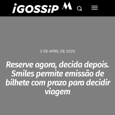
M
3 DE APRIL DE 2020
Reserve agora, decida depois.
Smiles permite emissão de
bilhete com prazo para decidir
viagem