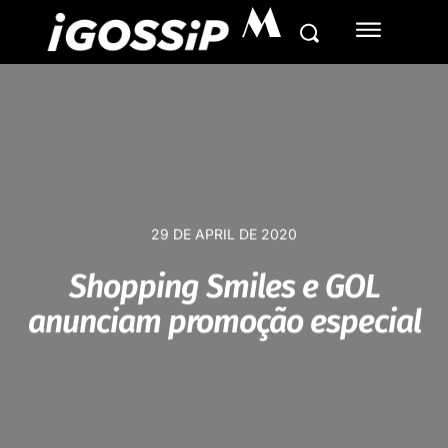
M
29 DE APRIL DE 2020
Shopping Smiles e GOL
anunciam promoção especial