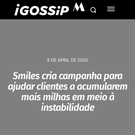
M
9 DE APRIL DE 2020
Smiles cria campanha para
ajudar clientes a acumularem
mais milhas em meio à
instabilidade