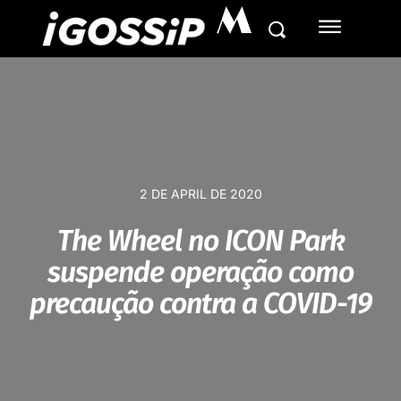
M
2 DE APRIL DE 2020
The Wheel no ICON Park
suspende operação como
precaução contra a COVID-19