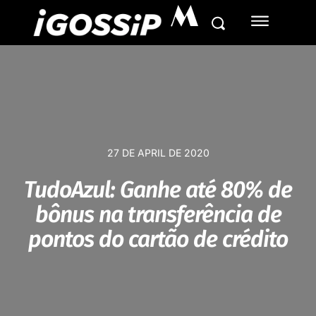
M
27 DE APRIL DE 2020
TudoAzul: Ganhe até 80% de
bônus na transferência de
pontos do cartão de crédito