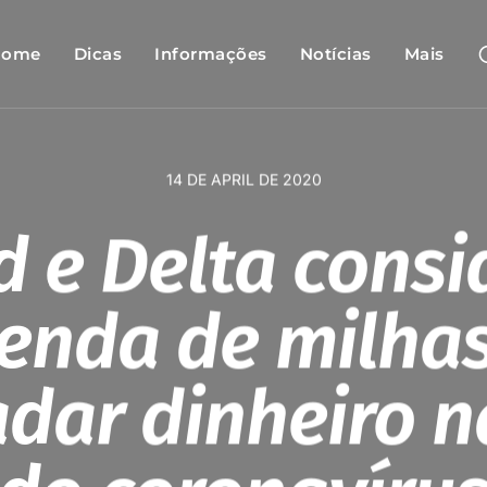
Home
Dicas
Informações
Notícias
Mais
14 DE APRIL DE 2020
d e Delta cons
enda de milha
dar dinheiro n