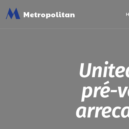
M
Metropolitan
Unite
pré-v
arreca