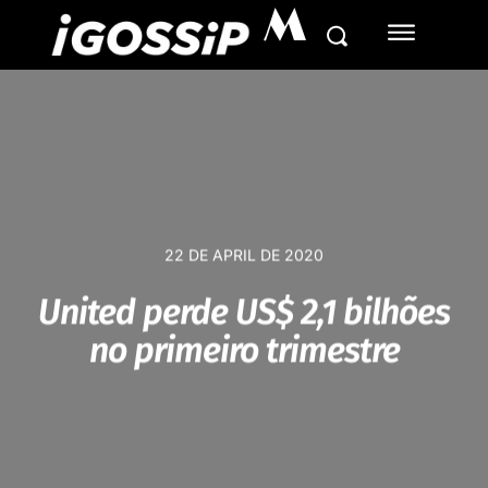
M
22 DE APRIL DE 2020
United perde US$ 2,1 bilhões
no primeiro trimestre