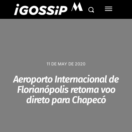
M
11 DE MAY DE 2020
Aeroporto Internacional de
Florianópolis retoma voo
direto para Chapecó