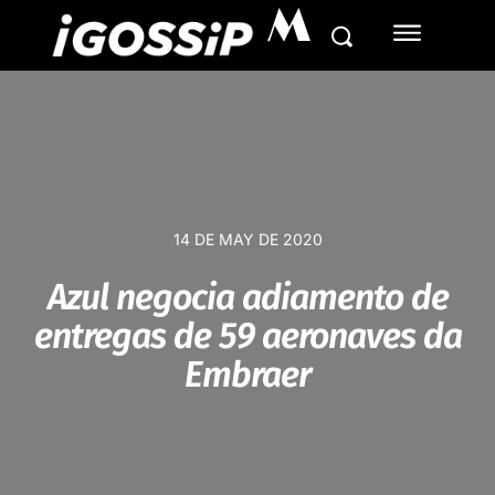
M
14 DE MAY DE 2020
Azul negocia adiamento de
entregas de 59 aeronaves da
Embraer