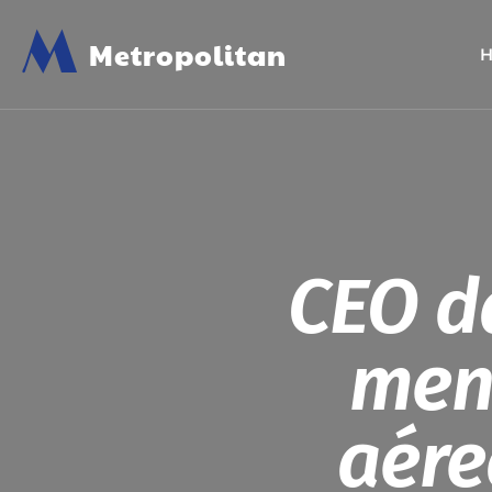
M
Metropolitan
CEO d
men
aére