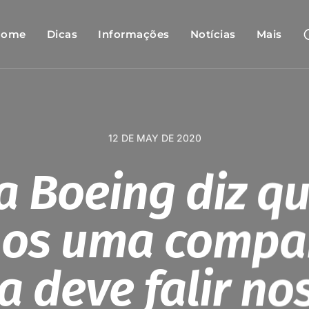
Home
Dicas
Informações
Notícias
Mais
12 DE MAY DE 2020
a Boeing diz qu
os uma compa
a deve falir no