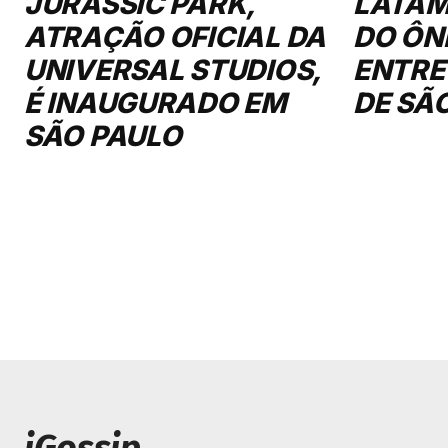
JURASSIC PARK,
LATAM
ATRAÇÃO OFICIAL DA
DO ÔN
UNIVERSAL STUDIOS,
ENTRE
É INAUGURADO EM
DE SÃ
SÃO PAULO
iGossip