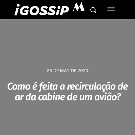
M
26 DE MAY DE 2020
Como é feita a recirculação de
ar da cabine de um avião?