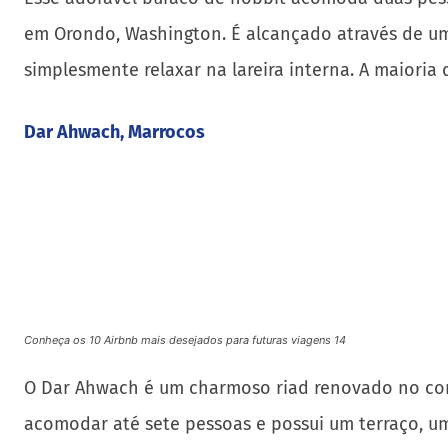
em Orondo, Washington. É alcançado através de um
simplesmente relaxar na lareira interna. A maioria 
Dar Ahwach, Marrocos
Conheça os 10 Airbnb mais desejados para futuras viagens 14
O Dar Ahwach é um charmoso riad renovado no coraç
acomodar até sete pessoas e possui um terraço, um
governanta está à disposição para cuidar dos hós
Villa Sanglung, Bali