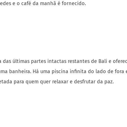
 das últimas partes intactas restantes de Bali e ofe
ma banheira. Há uma piscina infinita do lado de fora e
jetada para quem quer relaxar e desfrutar da paz.
asco da caldeira no centro de Oia e foi originalment
 uma sala de estar. A varanda privativa oferece um esp