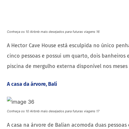
piscina de mergulho externa disponível nos meses
A casa da árvore, Bali
Conheça os 10 Airbnb mais desejados para futuras viagens 17
A casa na árvore de Balian acomoda duas pessoas e 
compartilhado com piscina e várias áreas de conví
níveis e possui uma cama de dia, além de um chuvei
fica nas proximidades.
A Casa de Praia, Brasil