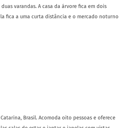
 Catarina, Brasil. Acomoda oito pessoas e oferece
as salas de estar e jantar e janelas com vistas
 do rio entre os campos de arroz. É rústico e
ída em dois andares, e inclui uma cozinha, área de
O café da manhã é servido e o almoço e o jantar