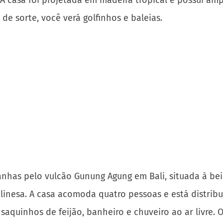
ocê também pode explorar a área na scooter fornecida
Angeles e oferece excelentes vistas e acesso a uma p
com tetos altos e detalhes de inspiração oriental. 
ton e um pátio no quintal com uma churrasqueira.