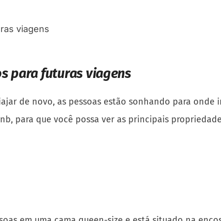
s para futuras viagens
jar de novo, as pessoas estão sonhando para onde ir 
bnb, para que você possa ver as principais propriedad
soas em uma cama queen-size e está situado na encos