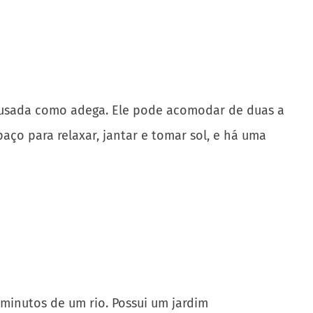
 minutos de um rio. Possui um jardim
duas varandas. A casa da árvore fica em dois
ila fica a uma curta distância e o mercado noturno