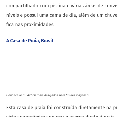
Conheça os 10 Airbnb mais desejados para futuras viagens 18
Esta casa de praia foi construída diretamente na p
vistas panorâmicas do mar e acesso direto à praia. 
panorâmicas do mar, jardim e praia. Com um pouco d
Hideout, Bali
Conheça os 10 Airbnb mais desejados para futuras viagens 19
O Hideout é uma casa de bambu situada nas montanh
autêntico e está localizado bem no meio da vila ba
relaxamento completa com rede, aparelho de som, s