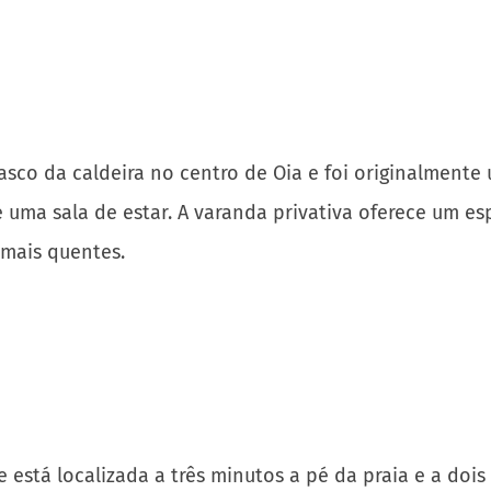
 mais quentes.
está localizada a três minutos a pé da praia e a dois
vio, além de um quarto, cozinha compacta, banheiro e 
ro de efeito chuva, TV de tela plana e DVD. Tudo na v