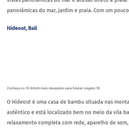
podem ser levados para sua casa, se necessário. V
Pool House, Los Angeles
Conheça os 10 Airbnb mais desejados para futuras viagens 20
O Pool House está localizado centralmente em Los 
Acomoda três pessoas e possui um layout aberto, 
queen-size, uma sala de estar com uma cama de fu
The Villa, Islândia
Conheça os 10 Airbnb mais desejados para futuras viagens 21