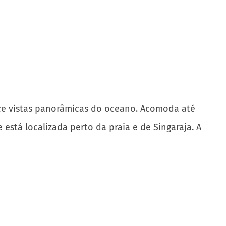
rece vistas panorâmicas do oceano. Acomoda até
 está localizada perto da praia e de Singaraja. A
e usada como adega. Ele pode acomodar de duas a
aço para relaxar, jantar e tomar sol, e há uma