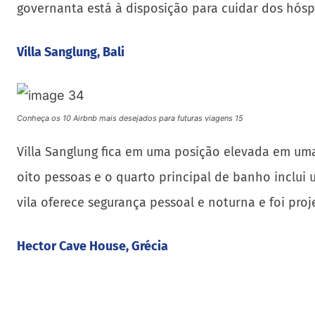
Conheça os 10 Airbnb mais desejados para futuras viagens 15
Villa Sanglung fica em uma posição elevada em uma
oito pessoas e o quarto principal de banho inclui u
vila oferece segurança pessoal e noturna e foi pro
Hector Cave House, Grécia
Conheça os 10 Airbnb mais desejados para futuras viagens 16
A Hector Cave House está esculpida no único penh
cinco pessoas e possui um quarto, dois banheiros e