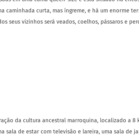
a caminhada curta, mas íngreme, e há um enorme ter
dos seus vizinhos será veados, coelhos, pássaros e perd
ão da cultura ancestral marroquina, localizado a 8 
a sala de estar com televisão e lareira, uma sala de
pedes e o café da manhã é fornecido.