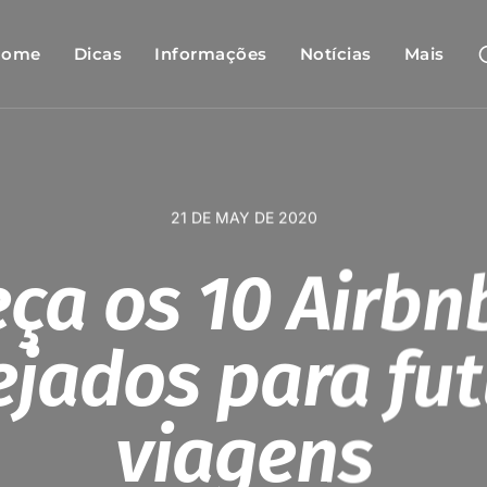
Home
Dicas
Informações
Notícias
Mais
21 DE MAY DE 2020
ça os 10 Airbn
jados para fu
viagens