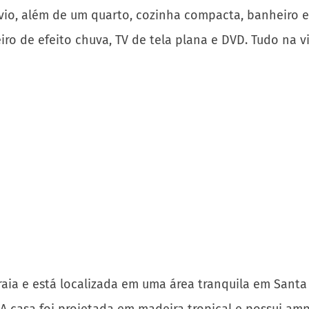
raia e está localizada em uma área tranquila em Santa
A casa foi projetada em madeira tropical e possui ampl
e sorte, você verá golfinhos e baleias.
as pelo vulcão Gunung Agung em Bali, situada à beira
linesa. A casa acomoda quatro pessoas e está distribu
aquinhos de feijão, banheiro e chuveiro ao ar livre. 