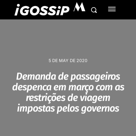
M
5 DE MAY DE 2020
Demanda de passageiros
despenca em março com as
restrições de viagem
impostas pelos governos