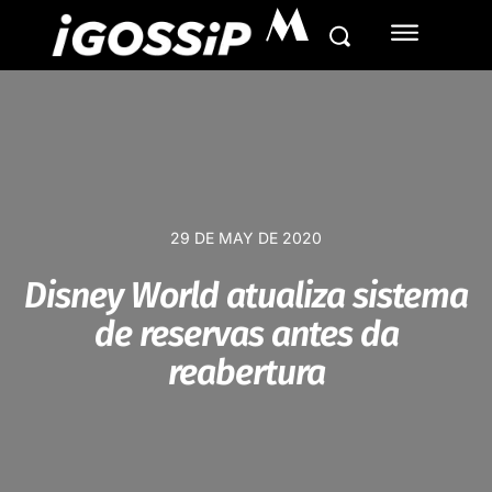
M
29 DE MAY DE 2020
Disney World atualiza sistema
de reservas antes da
reabertura