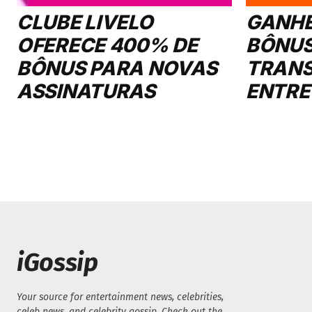
CLUBE LIVELO
GANHE
OFERECE 400% DE
BÔNUS
BÔNUS PARA NOVAS
TRANS
ASSINATURAS
ENTRE
iGossip
Your source for entertainment news, celebrities,
celeb news, and celebrity gossip. Check out the