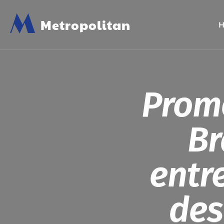
M
Metropolitan
Promo
Br
entr
des