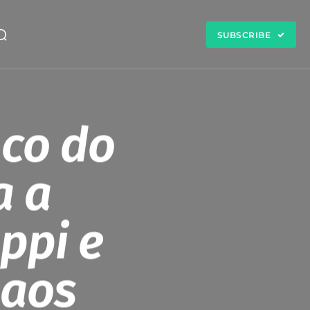
SUBSCRIBE
nco do
a a
ppi e
 aos