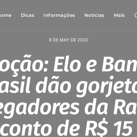
Home
Dicas
Informações
Notícias
Mais
8 DE MAY DE 2020
ção: Elo e Ba
asil dão gorjet
egadores da Ra
conto de R$ 15