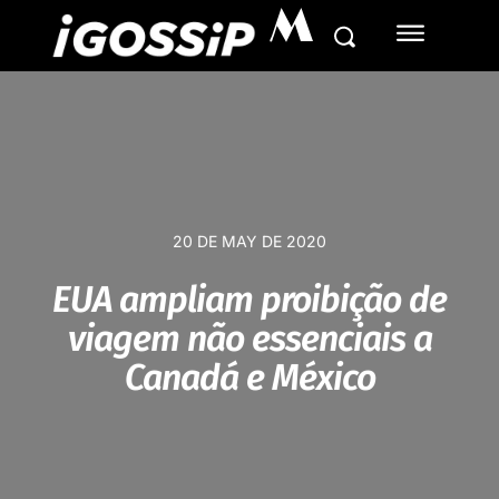
M
20 DE MAY DE 2020
EUA ampliam proibição de
viagem não essenciais a
Canadá e México