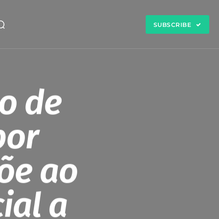
SUBSCRIBE
o de
por
õe ao
ial a