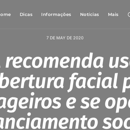
Home
Dicas
Informações
Notícias
Mais
7 DE MAY DE 2020
A recomenda us
bertura facial 
ageiros e se op
anciamento soc