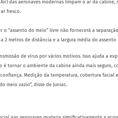
late Air) das aeronaves modernas limpam o ar da cabine
ar fresco.
er o “assento do meio” livre não fornecerá a separaç
a 2 metros de distância e a largura média do assento é
nsmissão de vírus por vários motivos. Isso ajuda a ex
vo é tornar o ambiente da cabine ainda mais seguro, c
confiança. Medição da temperatura, cobertura facial 
 meio vazio”, disse de Juniac.
ial nas aeronaves mudaria significativamente a eco