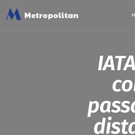
M
Metropolitan
IAT
co
pass
dist