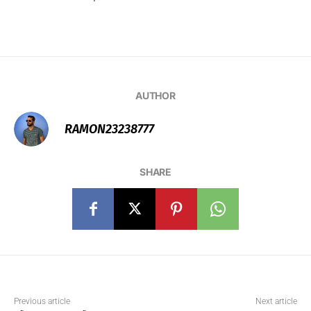
AUTHOR
RAMON23238777
SHARE
Previous article
Next article