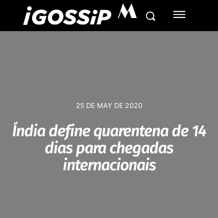
M
25 DE MAY DE 2020
Índia define quarentena de 14
dias para chegadas
internacionais