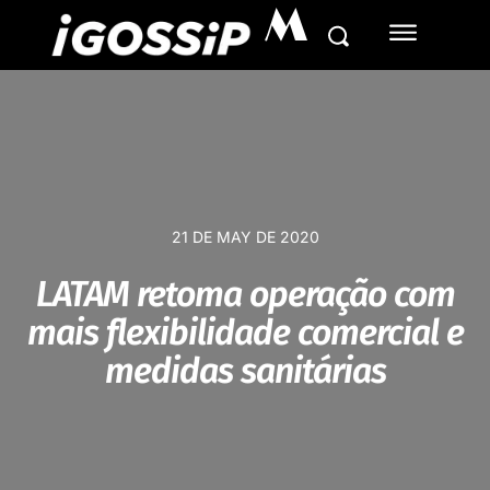
M
21 DE MAY DE 2020
LATAM retoma operação com
mais flexibilidade comercial e
medidas sanitárias