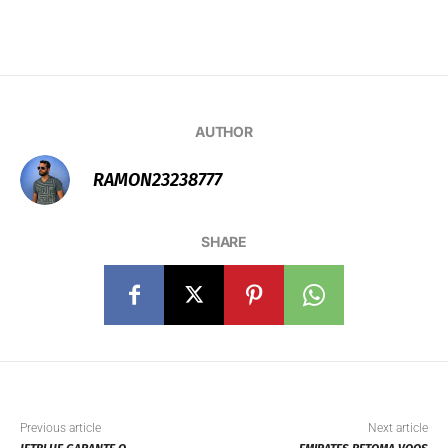
AUTHOR
RAMON23238777
SHARE
Previous article
Next article