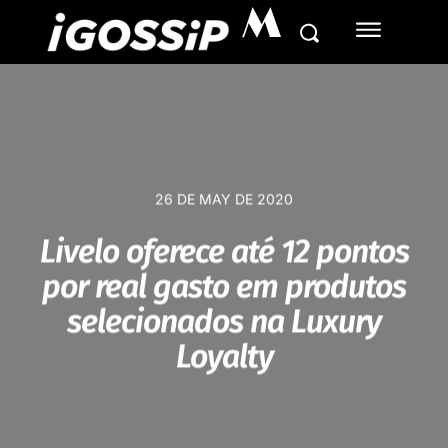
M
26 DE MAY DE 2020
Livelo oferece até 12 pontos
por real gasto em produtos
selecionados na Luxury
Loyalty