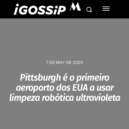
M
7 DE MAY DE 2020
Pittsburgh é o primeiro
aeroporto dos EUA a usar
limpeza robótica ultravioleta