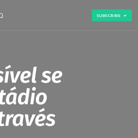
SUBSCRIBE
ível se
tádio
através