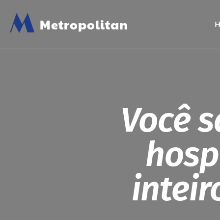
M
Metropolitan
Você s
hosp
inteir