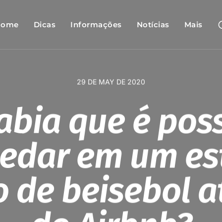
Home
Dicas
Informações
Notícias
Mais
29 DE MAY DE 2020
abia que é poss
edar em um es
o de beisebol 