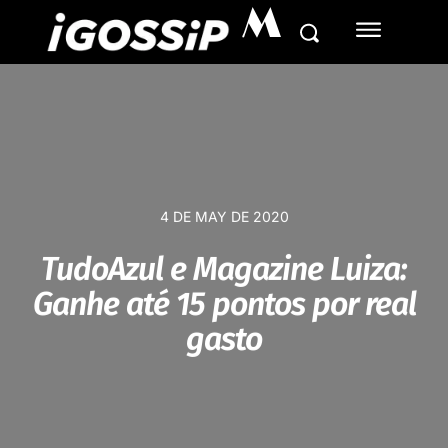
M
4 DE MAY DE 2020
TudoAzul e Magazine Luiza:
Ganhe até 15 pontos por real
gasto