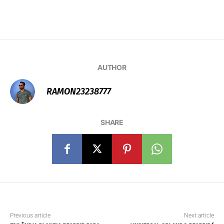
AUTHOR
RAMON23238777
SHARE
Previous article
Next article