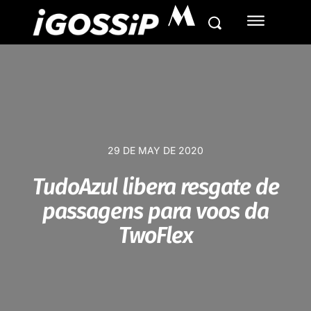
M
29 DE MAY DE 2020
TudoAzul libera resgate de
passagens para voos da
TwoFlex