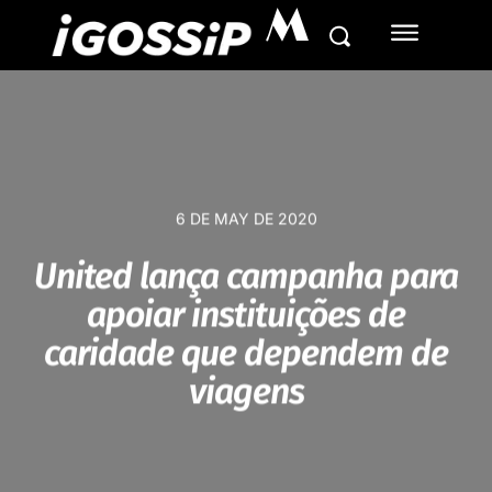
M
6 DE MAY DE 2020
United lança campanha para
apoiar instituições de
caridade que dependem de
viagens