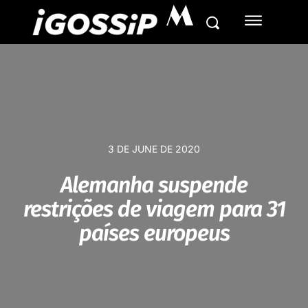
M
3 DE JUNE DE 2020
Alemanha suspende
restrições de viagem para 31
países europeus