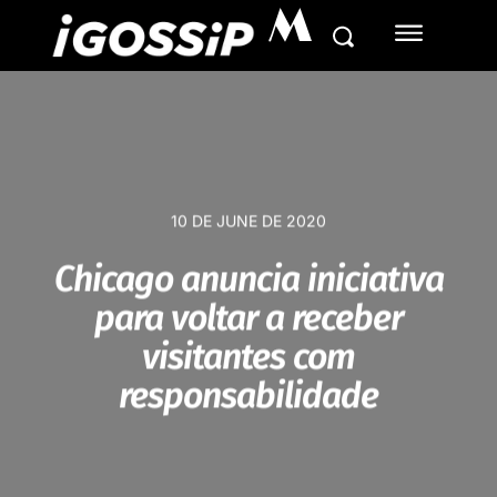
M
10 DE JUNE DE 2020
Chicago anuncia iniciativa
para voltar a receber
visitantes com
responsabilidade