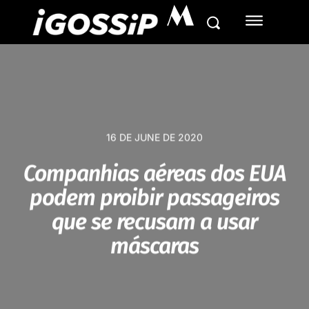
M
16 DE JUNE DE 2020
Companhias aéreas dos EUA
podem proibir passageiros
que se recusam a usar
máscaras