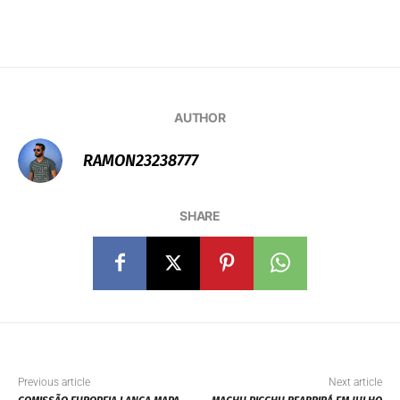
AUTHOR
RAMON23238777
SHARE
Previous article
Next article